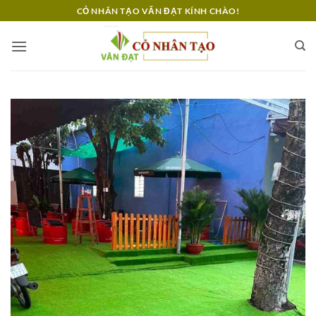
Bỏ
CỎ NHÂN TẠO VĂN ĐẠT KÍNH CHÀO!
qua
nội
dung