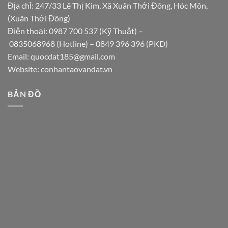
Địa chỉ: 247/33 Lê Thị Kim, Xã Xuân Thới Đông, Hóc Môn,
(Xuân Thới Đông)
Điện thoại:
0987 700 537
(Kỹ Thuật) –
0835068968
(Hotline) –
0849 396 396
(PKD)
Email:
quocdat185@gmail.com
Website:
conhantaovandat.vn
BẢN ĐỒ