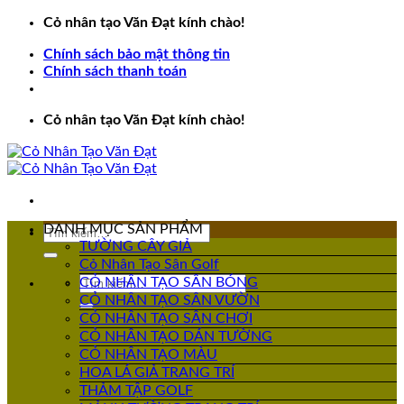
Bỏ
Cỏ nhân tạo Văn Đạt kính chào!
qua
Chính sách bảo mật thông tin
nội
Chính sách thanh toán
dung
Cỏ nhân tạo Văn Đạt kính chào!
DANH MỤC SẢN PHẨM
Tìm
TƯỜNG CÂY GIẢ
kiếm:
Cỏ Nhân Tạo Sân Golf
Tìm
CỎ NHÂN TẠO SÂN BÓNG
kiếm:
CỎ NHÂN TẠO SÂN VƯỜN
CỎ NHÂN TẠO SÂN CHƠI
CỎ NHÂN TẠO DÁN TƯỜNG
CỎ NHÂN TẠO MÀU
HOA LÁ GIẢ TRANG TRÍ
THẢM TẬP GOLF