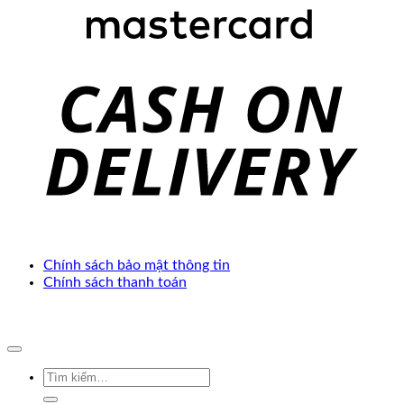
C
D
Chính sách bảo mật thông tin
Chính sách thanh toán
Copyright 2025 ©. Develop by
Thế Giới Web Việt
Tìm
kiếm: