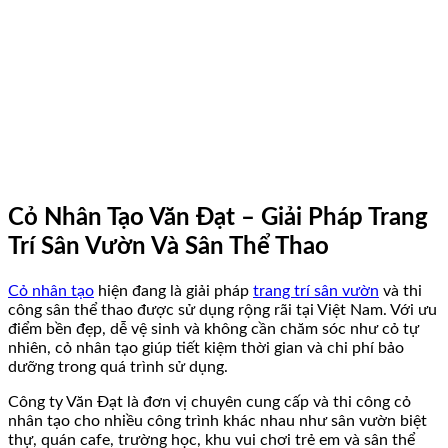
Cỏ nhân tạo
Văn Đạt
tự hào là tổng kho phân phối và thi công các
dòng
cỏ nhân tạo
uy tín, chất lượng cao tại Việt
Nam. Chúng tôi cam kết mang đến giải pháp
không gian xanh bền bỉ, an toàn và tối ưu chi phí
nhất cho mọi công trình từ sân vườn đến sân
bóng.
Cỏ Nhân Tạo Văn Đạt – Giải Pháp Trang
Trí Sân Vườn Và Sân Thể Thao
Cỏ nhân tạo
hiện đang là giải pháp
trang trí sân vườn
và thi
công sân thể thao được sử dụng rộng rãi tại Việt Nam. Với ưu
điểm bền đẹp, dễ vệ sinh và không cần chăm sóc như cỏ tự
nhiên, cỏ nhân tạo giúp tiết kiệm thời gian và chi phí bảo
dưỡng trong quá trình sử dụng.
Công ty Văn Đạt là đơn vị chuyên cung cấp và thi công cỏ
nhân tạo cho nhiều công trình khác nhau như sân vườn biệt
thự, quán cafe, trường học, khu vui chơi trẻ em và sân thể