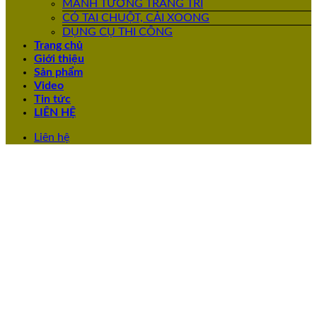
MẢNH TƯỜNG TRANG TRÍ
CỎ TAI CHUỘT, CẢI XOONG
DỤNG CỤ THI CÔNG
Trang chủ
Giới thiệu
Sản phẩm
Video
Tin tức
LIÊN HỆ
Liên hệ