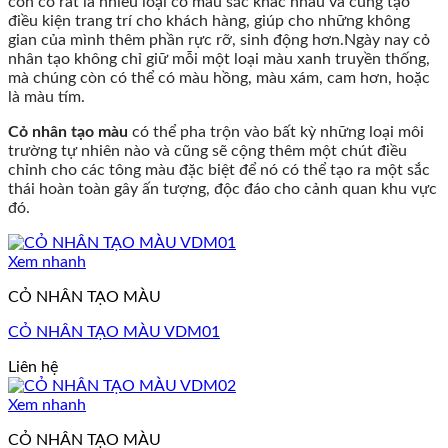
còn có rất là nhiều loại cỏ màu sắc khác nhau và cũng tạo
1m²?
mọi
trời
điều kiện trang trí cho khách hàng, giúp cho những không
Cập
không
|
gian của mình thêm phần rực rỡ, sinh động hơn.Ngày nay cỏ
Nhật
gian
Giải
nhân tạo không chỉ giữ mỗi một loại màu xanh truyền thống,
Báo
pháp
mà chúng còn có thể có màu hồng, màu xám, cam hơn, hoặc
Giá
trang
là màu tím.
Chi
trí
Tiết
sân
Cỏ nhân tạo màu
có thể pha trộn vào bất kỳ những loại môi
2026
vườn
trường tự nhiên nào và cũng sẽ cộng thêm một chút điều
đẹp,
chỉnh cho các tông màu đặc biệt để nó có thể tạo ra một sắc
bền,
thái hoàn toàn gây ấn tượng, độc đáo cho cảnh quan khu vực
không
đó.
cần
chăm
sóc
Xem nhanh
CỎ NHÂN TẠO MÀU
CỎ NHÂN TẠO MÀU VDM01
Liên hệ
Xem nhanh
CỎ NHÂN TẠO MÀU