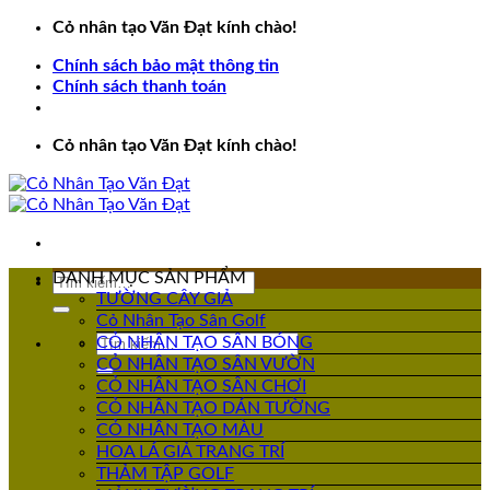
Bỏ
Cỏ nhân tạo Văn Đạt kính chào!
qua
Chính sách bảo mật thông tin
nội
Chính sách thanh toán
dung
Cỏ nhân tạo Văn Đạt kính chào!
DANH MỤC SẢN PHẨM
Tìm
TƯỜNG CÂY GIẢ
kiếm:
Cỏ Nhân Tạo Sân Golf
Tìm
CỎ NHÂN TẠO SÂN BÓNG
kiếm:
CỎ NHÂN TẠO SÂN VƯỜN
CỎ NHÂN TẠO SÂN CHƠI
CỎ NHÂN TẠO DÁN TƯỜNG
CỎ NHÂN TẠO MÀU
HOA LÁ GIẢ TRANG TRÍ
THẢM TẬP GOLF