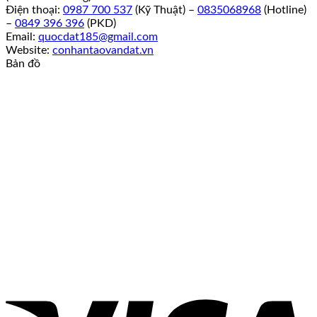
Điện thoại:
0987 700 537
(Kỹ Thuật) –
0835068968
(Hotline)
–
0849 396 396
(PKD)
Email:
quocdat185@gmail.com
Website:
conhantaovandat.vn
Bản đồ
V