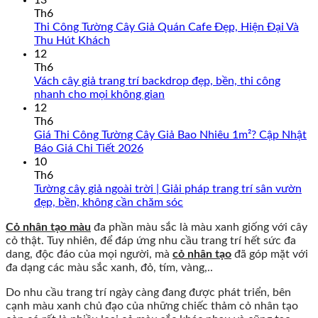
13
bình
Th6
luận
Thi Công Tường Cây Giả Quán Cafe Đẹp, Hiện Đại Và
ở
Không
Thu Hút Khách
Tường
có
12
cây
bình
Th6
giả
luận
Vách cây giả trang trí backdrop đẹp, bền, thi công
ở
phai
Không
nhanh cho mọi không gian
Thi
màu
có
12
Công
có
bình
Th6
Tường
bị
luận
Giá Thi Công Tường Cây Giả Bao Nhiêu 1m²? Cập Nhật
Cây
không?
ở
Không
Báo Giá Chi Tiết 2026
Giả
Nguyên
Vách
có
10
Quán
nhân
cây
bình
Th6
Cafe
và
giả
luận
Tường cây giả ngoài trời | Giải pháp trang trí sân vườn
Đẹp,
cách
ở
trang
Không
đẹp, bền, không cần chăm sóc
Hiện
khắc
Giá
trí
có
Cỏ nhân tạo màu
đa phần màu sắc là màu xanh giống với cây
Đại
phục
Thi
backdrop
bình
cỏ thật. Tuy nhiên, để đáp ứng nhu cầu trang trí hết sức đa
Và
Công
đẹp,
luận
dang, độc đáo của mọi người, mà
cỏ nhân tạo
đã góp mặt với
Thu
Tường
bền,
ở
đa dạng các màu sắc xanh, đỏ, tím, vàng,..
Hút
Cây
thi
Tường
Khách
Giả
công
cây
Do nhu cầu trang trí ngày càng đang được phát triển, bên
Bao
nhanh
giả
cạnh màu xanh chủ đạo của những chiếc thảm cỏ nhân tạo
Nhiêu
cho
ngoài