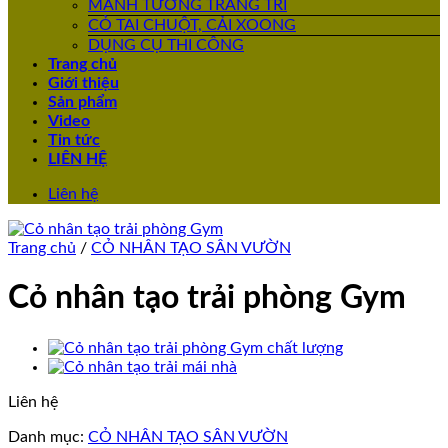
MẢNH TƯỜNG TRANG TRÍ
CỎ TAI CHUỘT, CẢI XOONG
DỤNG CỤ THI CÔNG
Trang chủ
Giới thiệu
Sản phẩm
Video
Tin tức
LIÊN HỆ
Liên hệ
Trang chủ
/
CỎ NHÂN TẠO SÂN VƯỜN
Cỏ nhân tạo trải phòng Gym
Liên hệ
Danh mục:
CỎ NHÂN TẠO SÂN VƯỜN