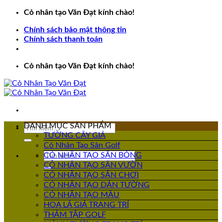
Bỏ
Cỏ nhân tạo Văn Đạt kính chào!
qua
Chính sách bảo mật thông tin
nội
Chính sách thanh toán
dung
Cỏ nhân tạo Văn Đạt kính chào!
DANH MỤC SẢN PHẨM
Tìm
TƯỜNG CÂY GIẢ
kiếm:
Cỏ Nhân Tạo Sân Golf
Tìm
CỎ NHÂN TẠO SÂN BÓNG
kiếm:
CỎ NHÂN TẠO SÂN VƯỜN
CỎ NHÂN TẠO SÂN CHƠI
CỎ NHÂN TẠO DÁN TƯỜNG
CỎ NHÂN TẠO MÀU
HOA LÁ GIẢ TRANG TRÍ
THẢM TẬP GOLF