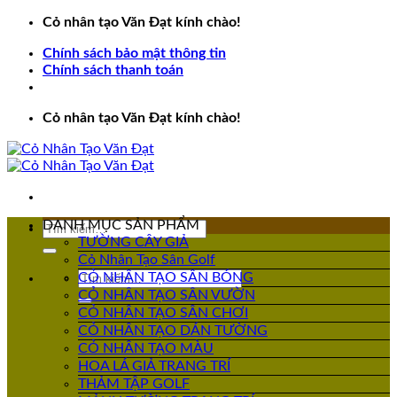
Bỏ
Cỏ nhân tạo Văn Đạt kính chào!
qua
Chính sách bảo mật thông tin
nội
Chính sách thanh toán
dung
Cỏ nhân tạo Văn Đạt kính chào!
DANH MỤC SẢN PHẨM
Tìm
TƯỜNG CÂY GIẢ
kiếm:
Cỏ Nhân Tạo Sân Golf
Tìm
CỎ NHÂN TẠO SÂN BÓNG
kiếm:
CỎ NHÂN TẠO SÂN VƯỜN
CỎ NHÂN TẠO SÂN CHƠI
CỎ NHÂN TẠO DÁN TƯỜNG
CỎ NHÂN TẠO MÀU
HOA LÁ GIẢ TRANG TRÍ
THẢM TẬP GOLF