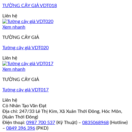
TƯỜNG CÂY GIẢ VDT018
Liên hệ
Xem nhanh
TƯỜNG CÂY GIẢ
Tường cây giả VDT020
Liên hệ
Xem nhanh
TƯỜNG CÂY GIẢ
Tường cây giả VDT017
Liên hệ
Cỏ Nhân Tạo Văn Đạt
Địa chỉ: 247/33 Lê Thị Kim, Xã Xuân Thới Đông, Hóc Môn,
(Xuân Thới Đông)
Điện thoại:
0987 700 537
(Kỹ Thuật) –
0835068968
(Hotline)
–
0849 396 396
(PKD)