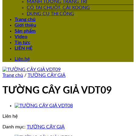
MẢNH TƯỜNG TRANG TRÍ
CỎ TAI CHUỘT, CẢI XOONG
DỤNG CỤ THI CÔNG
Trang chủ
Giới thiệu
Sản phẩm
Video
Tin tức
LIÊN HỆ
Liên hệ
Trang chủ
/
TƯỜNG CÂY GIẢ
TƯỜNG CÂY GIẢ VDT09
Liên hệ
Danh mục:
TƯỜNG CÂY GIẢ