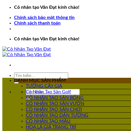
Bỏ
Cỏ nhân tạo Văn Đạt kính chào!
qua
Chính sách bảo mật thông tin
nội
Chính sách thanh toán
dung
Cỏ nhân tạo Văn Đạt kính chào!
Tìm
kiếm:
DANH MỤC SẢN PHẨM
TƯỜNG CÂY GIẢ
Tìm
Cỏ Nhân Tạo Sân Golf
kiếm:
CỎ NHÂN TẠO SÂN BÓNG
CỎ NHÂN TẠO SÂN VƯỜN
CỎ NHÂN TẠO SÂN CHƠI
CỎ NHÂN TẠO DÁN TƯỜNG
CỎ NHÂN TẠO MÀU
HOA LÁ GIẢ TRANG TRÍ