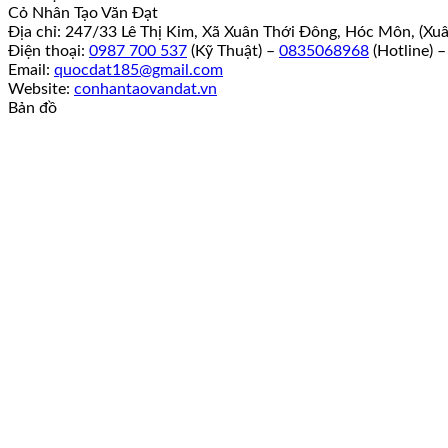
Cỏ Nhân Tạo Văn Đạt
Địa chỉ: 247/33 Lê Thị Kim, Xã Xuân Thới Đông, Hóc Môn, (Xu
Điện thoại:
0987 700 537
(Kỹ Thuật) –
0835068968
(Hotline) 
Email:
quocdat185@gmail.com
Website:
conhantaovandat.vn
Bản đồ