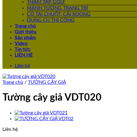
THẢM TẬP GOLF
MẢNH TƯỜNG TRANG TRÍ
CỎ TAI CHUỘT, CẢI XOONG
DỤNG CỤ THI CÔNG
Trang chủ
Giới thiệu
Sản phẩm
Video
Tin tức
LIÊN HỆ
Liên hệ
Trang chủ
/
TƯỜNG CÂY GIẢ
Tường cây giả VDT020
Liên hệ