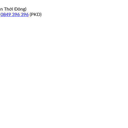
ân Thới Đông)
–
0849 396 396
(PKD)