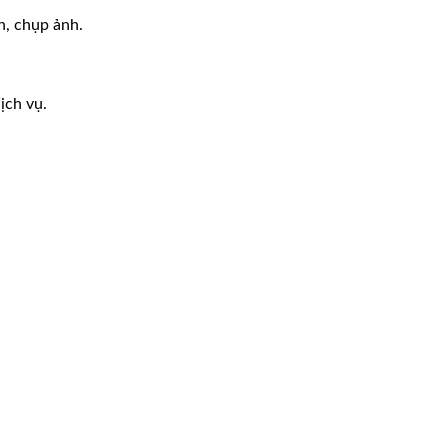
n, chụp ảnh.
ịch vụ.