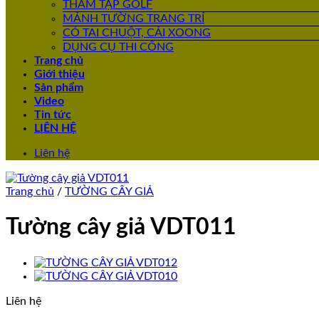
THẢM TẬP GOLF
MẢNH TƯỜNG TRANG TRÍ
CỎ TAI CHUỘT, CẢI XOONG
DỤNG CỤ THI CÔNG
Trang chủ
Giới thiệu
Sản phẩm
Video
Tin tức
LIÊN HỆ
Liên hệ
Trang chủ
/
TƯỜNG CÂY GIẢ
Tường cây giả VDT011
Liên hệ