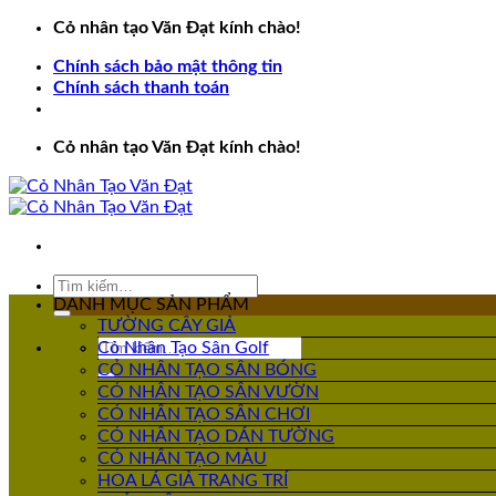
Bỏ
Cỏ nhân tạo Văn Đạt kính chào!
qua
Chính sách bảo mật thông tin
nội
Chính sách thanh toán
dung
Cỏ nhân tạo Văn Đạt kính chào!
Tìm
kiếm:
DANH MỤC SẢN PHẨM
TƯỜNG CÂY GIẢ
Tìm
Cỏ Nhân Tạo Sân Golf
kiếm:
CỎ NHÂN TẠO SÂN BÓNG
CỎ NHÂN TẠO SÂN VƯỜN
CỎ NHÂN TẠO SÂN CHƠI
CỎ NHÂN TẠO DÁN TƯỜNG
CỎ NHÂN TẠO MÀU
HOA LÁ GIẢ TRANG TRÍ