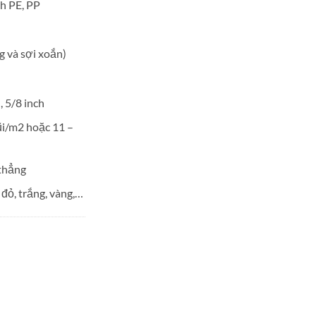
h PE, PP
g và sợi xoắn)
, 5/8 inch
i/m2 hoặc 11 –
 thẳng
đỏ, trắng, vàng,…