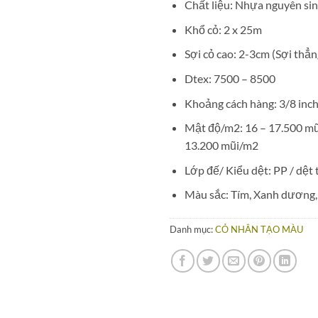
Chất liệu: Nhựa nguyên sin
Khổ cỏ: 2 x 25m
Sợi cỏ cao: 2-3cm (Sợi thẳn
Dtex: 7500 – 8500
Khoảng cách hàng: 3/8 inch
Mật độ/m2: 16 – 17.500 mũ
13.200 mũi/m2
Lớp đế/ Kiểu dệt: PP / dệt
Màu sắc: Tím, Xanh dương, 
Danh mục:
CỎ NHÂN TẠO MÀU