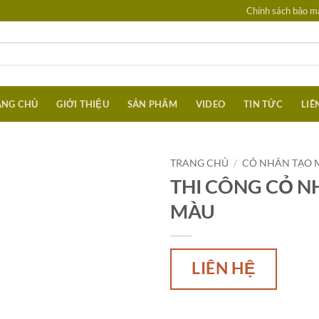
Chính sách bảo mậ
ANG CHỦ
GIỚI THIỆU
SẢN PHẨM
VIDEO
TIN TỨC
LIÊ
TRANG CHỦ
/
CỎ NHÂN TẠO 
THI CÔNG CỎ N
MÀU
LIÊN HỆ