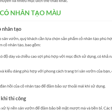
chuyền và nhiều mục đích thể thao khác.
 CỎ NHÂN TẠO MÀU
ỏ nhân tạo
cho sân vườn, quý khách cần lựa chọn sản phẩm cỏ nhân tạo phù 
m cỏ nhân tạo, bao gồm:
có độ dày và chiều cao sợi phù hợp với mục đích sử dụng, có khả 
và kiểu dáng phù hợp với phong cách trang trí sân vườn của bạn,
àn hồi của cỏ nhân tạo để đảm bảo sự thoải mái khi sử dụng.
 khi thi công
ành xử lý nền sân vườn để đảm bảo bề mặt mượt mà và bền bỉ. Các