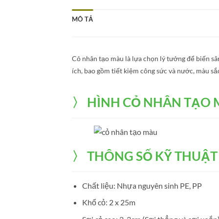
MÔ TẢ
Cỏ nhân tạo màu là lựa chọn lý tưởng để biến s
ích, bao gồm tiết kiệm công sức và nước, màu sắ
〉 HÌNH CỎ NHÂN TẠO
〉
THÔNG SỐ KỸ THUẬT
Chất liệu: Nhựa nguyên sinh PE, PP
Khổ cỏ: 2 x 25m