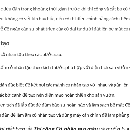
đều đặn trong khoảng thời gian trước khi thi công và cắt bỏ cỏ h
 không có vết lún hay hốc, nếu có thì điều chỉnh bằng cách thêm 
rễ để ngăn cản sự phát triển của cỏ dại từ dưới đất lên bề mặt cỏ 
 tạo
m cỏ nhân tạo theo các bước sau:
 tấm cỏ nhân tạo theo kích thước phù hợp với diện tích sân vườn
dán đặc biệt để kết nối các mảnh cỏ nhân tạo với nhau và gắn lên
các bờ cạnh để tạo nên diện mạo hoàn thiện cho sân vườn.
iện tích đã lắp đặt để đảm bảo sự hoàn hảo và làm sạch bề mặt để l
đặn để làm ẩm cỏ nhân tạo và dùng máy cân chỉnh để làm phẳng 
hi tiết hơn về
Thi công
Cỏ nhân tạo màu
và muốn lựa