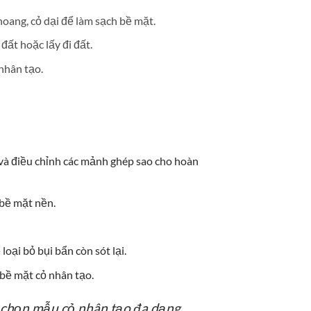
oang, cỏ dại để làm sạch bề mặt.
đất hoặc lấy đi đất.
nhân tạo.
 và điều chỉnh các mảnh ghép sao cho hoàn
 bề mặt nền.
oại bỏ bụi bẩn còn sót lại.
bề mặt cỏ nhân tạo.
 chọn mẫu cỏ nhân tạo đa dạng,