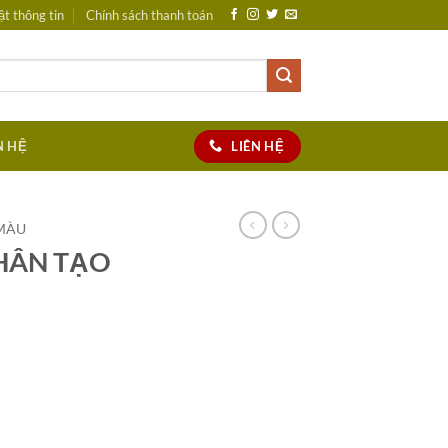
t thông tin
Chính sách thanh toán
LIÊN HỆ
N HỆ
MÀU
HÂN TẠO