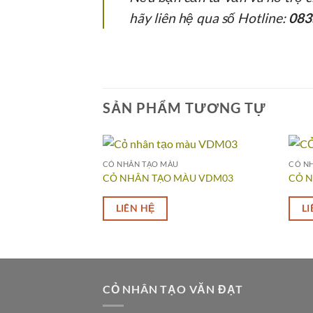
hãy liên hệ qua số Hotline:
083
SẢN PHẨM TƯƠNG TỰ
CỎ NHÂN TẠO MÀU
CỎ N
CỎ NHÂN TẠO MÀU VDM03
CỎ 
LIÊN HỆ
LI
CỎ NHÂN TẠO VĂN ĐẠT