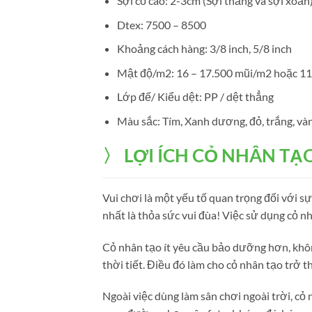
Sợi cỏ cao: 2-3cm (Sợi thẳng và sợi xoắn
Dtex: 7500 – 8500
Khoảng cách hàng: 3/8 inch, 5/8 inch
Mật độ/m2: 16 – 17.500 mũi/m2 hoặc 11
Lớp đế/ Kiểu dệt: PP / dệt thẳng
Màu sắc: Tím, Xanh dương, đỏ, trắng, và
〉 LỢI ÍCH CỎ NHÂN TẠ
Vui chơi là một yếu tố quan trọng đối với s
nhất là thỏa sức vui đùa! Việc sử dụng cỏ n
Cỏ nhân tạo ít yêu cầu bảo dưỡng hơn, khôn
thời tiết. Điều đó làm cho cỏ nhân tạo trở 
Ngoài việc dùng làm sân chơi ngoài trời, cỏ