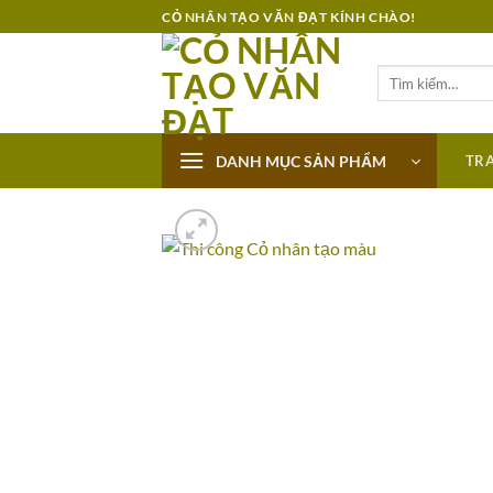
Bỏ
CỎ NHÂN TẠO VĂN ĐẠT KÍNH CHÀO!
qua
nội
Tìm
dung
kiếm:
DANH MỤC SẢN PHẨM
TR