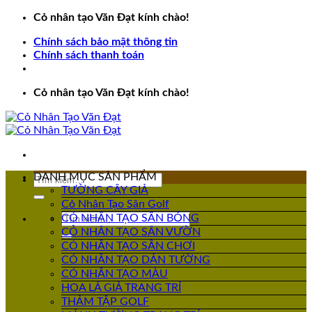
Bỏ
Cỏ nhân tạo Văn Đạt kính chào!
qua
Chính sách bảo mật thông tin
nội
Chính sách thanh toán
dung
Cỏ nhân tạo Văn Đạt kính chào!
DANH MỤC SẢN PHẨM
Tìm
TƯỜNG CÂY GIẢ
kiếm:
Cỏ Nhân Tạo Sân Golf
Tìm
CỎ NHÂN TẠO SÂN BÓNG
kiếm:
CỎ NHÂN TẠO SÂN VƯỜN
CỎ NHÂN TẠO SÂN CHƠI
CỎ NHÂN TẠO DÁN TƯỜNG
CỎ NHÂN TẠO MÀU
HOA LÁ GIẢ TRANG TRÍ
THẢM TẬP GOLF