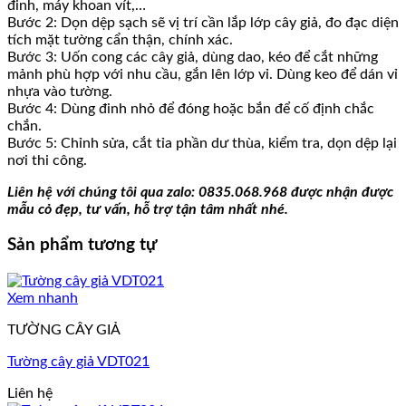
đinh, máy khoan vít,…
Bước 2: Dọn dệp sạch sẽ vị trí cần lắp lớp cây giả, đo đạc diện
tích mặt tường cẩn thận, chính xác.
Bước 3: Uốn cong các cây giả, dùng dao, kéo để cắt những
mảnh phù hợp với nhu cầu, gắn lên lớp vỉ. Dùng keo để dán vỉ
nhựa vào tường.
Bước 4: Dùng đinh nhỏ để đóng hoặc bắn để cố định chắc
chắn.
Bước 5: Chỉnh sửa, cắt tỉa phần dư thùa, kiểm tra, dọn dệp lại
nơi thi công.
Liên hệ với chúng tôi qua zalo: 0835.068.968 được nhận được
mẫu cỏ đẹp, tư vấn, hỗ trợ tận tâm nhất nhé.
Sản phẩm tương tự
Xem nhanh
TƯỜNG CÂY GIẢ
Tường cây giả VDT021
Liên hệ