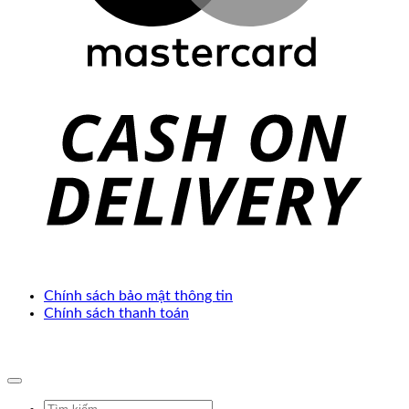
C
D
Chính sách bảo mật thông tin
Chính sách thanh toán
Copyright 2025 ©. Develop by
Thế Giới Web Việt
Tìm