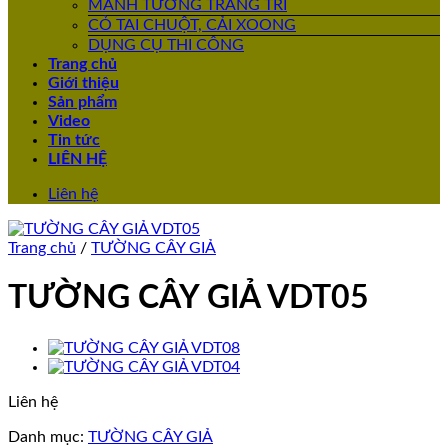
MẢNH TƯỜNG TRANG TRÍ
CỎ TAI CHUỘT, CẢI XOONG
DỤNG CỤ THI CÔNG
Trang chủ
Giới thiệu
Sản phẩm
Video
Tin tức
LIÊN HỆ
Liên hệ
Trang chủ
/
TƯỜNG CÂY GIẢ
TƯỜNG CÂY GIẢ VDT05
Liên hệ
Danh mục:
TƯỜNG CÂY GIẢ