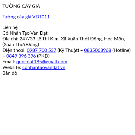
TƯỜNG CÂY GIẢ
Tường cây giả VDT011
Liên hệ
Cỏ Nhân Tạo Văn Đạt
Địa chỉ: 247/33 Lê Thị Kim, Xã Xuân Thới Đông, Hóc Môn,
(Xuân Thới Đông)
Điện thoại:
0987 700 537
(Kỹ Thuật) –
0835068968
(Hotline)
–
0849 396 396
(PKD)
Email:
quocdat185@gmail.com
Website:
conhantaovandat.vn
Bản đồ