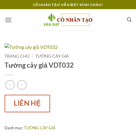
Bỏ
CỎ NHÂN TẠO VĂN ĐẠT KÍNH CHÀO!
qua
nội
dung
TRANG CHỦ
/
TƯỜNG CÂY GIẢ
Tường cây giả VDT032
LIÊN HỆ
Danh mục:
TƯỜNG CÂY GIẢ