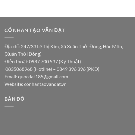
CỎ NHÂN TẠO VĂN ĐẠT
Địa chỉ: 247/33 Lê Thị Kim, Xã Xuân Thới Đông, Hóc Môn,
(Xuân Thới Đông)
Điện thoại:
0987 700 537
(Kỹ Thuật) –
0835068968
(Hotline) –
0849 396 396
(PKD)
Email:
quocdat185@gmail.com
Website:
conhantaovandat.vn
BẢN ĐỒ