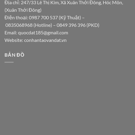
Địa chỉ: 247/33 Lê Thị Kim, Xã Xuân Thới Đông, Hóc Môn,
(Xuân Thới Đông)
Điện thoại:
0987 700 537
(Kỹ Thuật) –
0835068968
(Hotline) –
0849 396 396
(PKD)
Email:
quocdat185@gmail.com
Website:
conhantaovandat.vn
BẢN ĐỒ