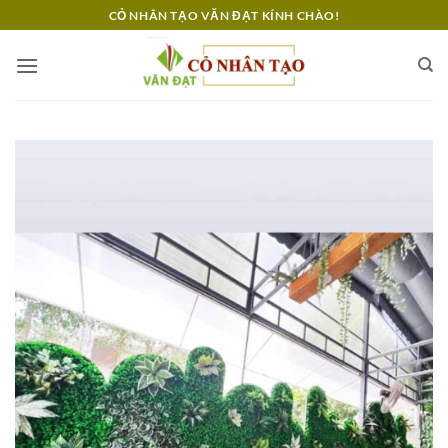
Bỏ
CỎ NHÂN TẠO VĂN ĐẠT KÍNH CHÀO!
qua
nội
dung