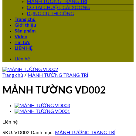
MẢNH TƯỜNG TRANG TRÍ
CỎ TAI CHUỘT, CẢI XOONG
DỤNG CỤ THI CÔNG
Trang chủ
Giới thiệu
Sản phẩm
Video
Tin tức
LIÊN HỆ
Liên hệ
Trang chủ
/
MẢNH TƯỜNG TRANG TRÍ
MẢNH TƯỜNG VD002
Liên hệ
SKU:
VD002
Danh mục:
MẢNH TƯỜNG TRANG TRÍ