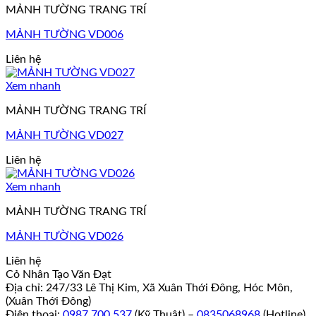
MẢNH TƯỜNG TRANG TRÍ
MẢNH TƯỜNG VD006
Liên hệ
Xem nhanh
MẢNH TƯỜNG TRANG TRÍ
MẢNH TƯỜNG VD027
Liên hệ
Xem nhanh
MẢNH TƯỜNG TRANG TRÍ
MẢNH TƯỜNG VD026
Liên hệ
Cỏ Nhân Tạo Văn Đạt
Địa chỉ: 247/33 Lê Thị Kim, Xã Xuân Thới Đông, Hóc Môn,
(Xuân Thới Đông)
Điện thoại:
0987 700 537
(Kỹ Thuật) –
0835068968
(Hotline)