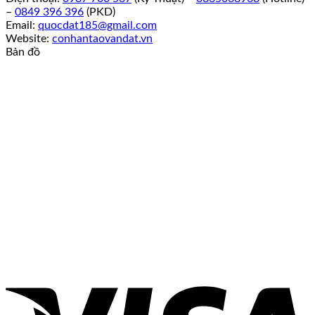
–
0849 396 396
(PKD)
Email:
quocdat185@gmail.com
Website:
conhantaovandat.vn
Bản đồ
V