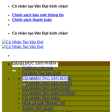
Bỏ
Cỏ nhân tạo Văn Đạt kính chào!
qua
Chính sách bảo mật thông tin
nội
Chính sách thanh toán
dung
Cỏ nhân tạo Văn Đạt kính chào!
DANH MỤC SẢN PHẨM
Tìm
TƯỜNG CÂY GIẢ
kiếm:
Cỏ Nhân Tạo Sân Golf
Tìm
CỎ NHÂN TẠO SÂN BÓNG
kiếm:
CỎ NHÂN TẠO SÂN VƯỜN
CỎ NHÂN TẠO SÂN CHƠI
CỎ NHÂN TẠO DÁN TƯỜNG
CỎ NHÂN TẠO MÀU
HOA LÁ GIẢ TRANG TRÍ
THẢM TẬP GOLF