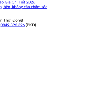
o Giá Chi Tiết 2026
đẹp, bền, không cần chăm sóc
ân Thới Đông)
–
0849 396 396
(PKD)