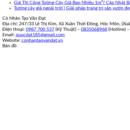
Giá Thi Công Tường Cây Giả Bao Nhiêu 1m²? Cập Nhật Bá
Tường cây giả ngoài trời | Giải pháp trang trí sân vườn 
Cỏ Nhân Tạo Văn Đạt
Địa chỉ: 247/33 Lê Thị Kim, Xã Xuân Thới Đông, Hóc Môn, (Xu
Điện thoại:
0987 700 537
(Kỹ Thuật) –
0835068968
(Hotline) 
Email:
quocdat185@gmail.com
Website:
conhantaovandat.vn
Bản đồ