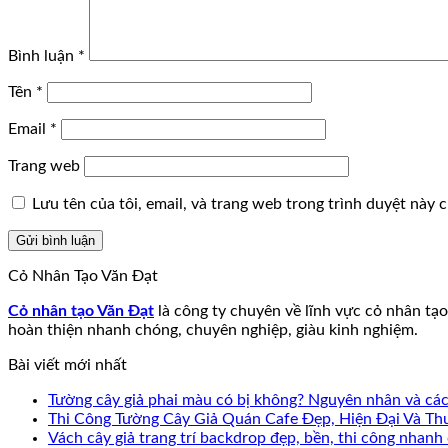
Bình luận
*
Tên
*
Email
*
Trang web
Lưu tên của tôi, email, và trang web trong trình duyệt này ch
Cỏ Nhân Tạo Văn Đạt
Cỏ nhân tạo Văn Đạt
là công ty chuyên về lĩnh vực cỏ nhân tạo
hoàn thiện nhanh chóng, chuyên nghiệp, giàu kinh nghiệm.
Bài viết mới nhất
Tường cây giả phai màu có bị không? Nguyên nhân và cá
Thi Công Tường Cây Giả Quán Cafe Đẹp, Hiện Đại Và Th
Vách cây giả trang trí backdrop đẹp, bền, thi công nhanh