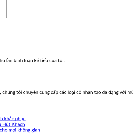
o lần bình luận kế tiếp của tôi.
, chúng tôi chuyên cung cấp các loại cỏ nhân tạo đa dạng với mứ
ch khắc phục
u Hút Khách
 cho mọi không gian