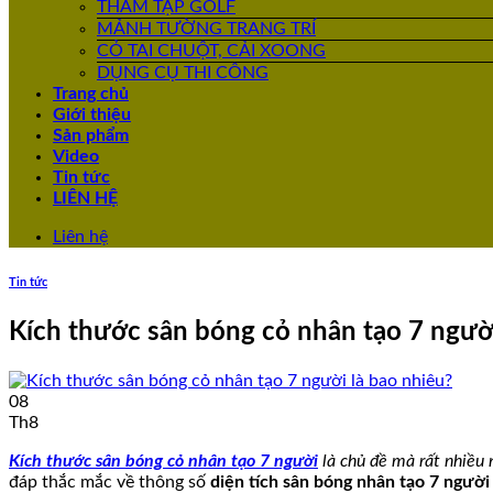
THẢM TẬP GOLF
MẢNH TƯỜNG TRANG TRÍ
CỎ TAI CHUỘT, CẢI XOONG
DỤNG CỤ THI CÔNG
Trang chủ
Giới thiệu
Sản phẩm
Video
Tin tức
LIÊN HỆ
Liên hệ
Tin tức
Kích thước sân bóng cỏ nhân tạo 7 người
08
Th8
Kích thước sân bóng cỏ nhân tạo 7 người
là chủ đề mà rất nhiều
đáp thắc mắc về thông số
diện tích sân bóng nhân tạo 7 người