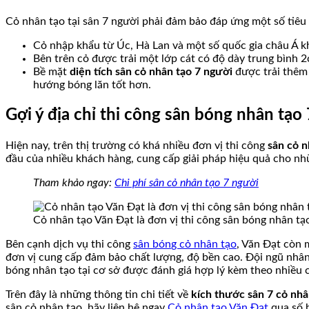
Cỏ nhân tạo tại sân 7 người phải đảm bảo đáp ứng một số tiê
Cỏ nhập khẩu từ Úc, Hà Lan và một số quốc gia châu Á k
Bên trên cỏ được trải một lớp cát có độ dày trung bình 
Bề mặt
diện tích sân cỏ nhân tạo 7 người
được trải thêm
hướng bóng lăn tốt hơn.
Gợi ý địa chỉ thi công sân bóng nhân tạo 
Hiện nay, trên thị trường có khá nhiều đơn vị thi công
sân cỏ n
đầu của nhiều khách hàng, cung cấp giải pháp hiệu quả cho nh
Tham khảo ngay:
Chi phí sân cỏ nhân tạo 7 người
Cỏ nhân tạo Văn Đạt là đơn vị thi công sân bóng nhân t
Bên cạnh dịch vụ thi công
sân bón
g
cỏ nhân tạo
, Văn Đạt còn 
đơn vị cung cấp đảm bảo chất lượng, độ bền cao. Đội ngũ nhân 
bóng nhân tạo tại cơ sở được đánh giá hợp lý kèm theo nhiều 
Trên đây là những thông tin chi tiết về
kích thước sân 7 cỏ nhâ
sân cỏ nhân tạo, hãy liên hệ ngay
Cỏ nhân tạo Văn Đạt
qua số h