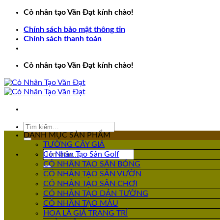
Bỏ
Cỏ nhân tạo Văn Đạt kính chào!
qua
Chính sách bảo mật thông tin
nội
Chính sách thanh toán
dung
Cỏ nhân tạo Văn Đạt kính chào!
Tìm
kiếm:
DANH MỤC SẢN PHẨM
TƯỜNG CÂY GIẢ
Tìm
Cỏ Nhân Tạo Sân Golf
kiếm:
CỎ NHÂN TẠO SÂN BÓNG
CỎ NHÂN TẠO SÂN VƯỜN
CỎ NHÂN TẠO SÂN CHƠI
CỎ NHÂN TẠO DÁN TƯỜNG
CỎ NHÂN TẠO MÀU
HOA LÁ GIẢ TRANG TRÍ