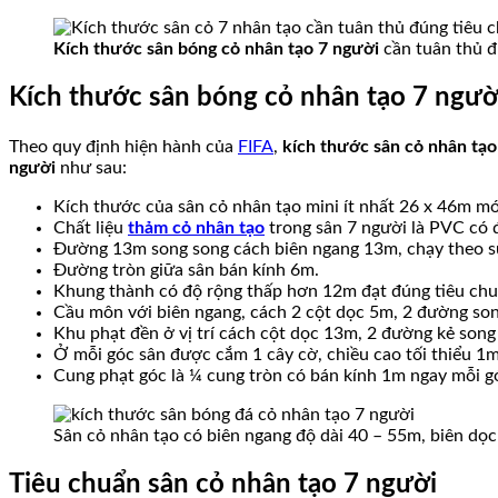
Kích thước sân bóng cỏ nhân tạo 7 người
cần tuân thủ đ
Kích thước sân bóng cỏ nhân tạo 7 ngư
ờ
Theo quy định hiện hành của
FIFA
,
kích thước sân cỏ nhân tạo
người
như sau:
Kích thước của sân cỏ nhân tạo mini ít nhất 26 x 46m m
Chất liệu
thảm
cỏ nhân tạo
trong sân 7 người là PVC có đ
Đường 13m song song cách biên ngang 13m,
chạy theo s
Đường tròn giữa sân bán kính 6m.
Khung thành có độ rộng thấp hơn 12m đạt đúng tiêu chu
Cầu môn với biên ngang, cách 2 cột dọc 5m, 2 đường son
Khu phạt đền ở vị trí cách cột dọc 13m, 2 đường kẻ song
Ở mỗi góc sân được cắm 1 cây cờ, chiều cao tối thiểu 1
Cung phạt góc là ¼ cung tròn có bán kính 1m ngay mỗi góc
Sân cỏ nhân tạo có biên ngang độ dài 40 – 55m, biên dọ
Tiêu chuẩn sâ
n
cỏ nhân tạo 7 người