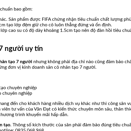
u chuẩn bao gồm:
hác. Sản phẩm được FIFA chứng nhận tiêu chuẩn chất lượng phù 
2cm tạo lớp đệm giữ cho cỏ luôn thẳng đứng và ổn định.
 lớp cao su có độ dày khoảng 1.5cm tạo nên độ đàn hồi tiêu chu
7 người uy tín
hân tạo 7 người
nhưng không phải địa chỉ nào cũng đảm bảo chất
ững đơn vị kinh doanh sân cỏ nhân tạo 7 người.
ạo chuyên nghiệp
mang đến cho khách hàng nhiều dịch vụ khác như thi công sân v
viên tư vấn của Văn Đạt có kiến thức chuyên môn sâu, thân thiện
chương trình khuyến mãi hấp dẫn.
n tạo
. Thông số kích thước của sân phải đảm bảo đúng tiêu chuẩ
otline: 0835.068.968.