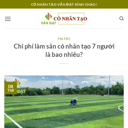
Bỏ
CỎ NHÂN TẠO VĂN ĐẠT KÍNH CHÀO!
qua
nội
dung
TIN TỨC
Chi phí làm sân cỏ nhân tạo 7 người
là bao nhiêu?
08
Th8