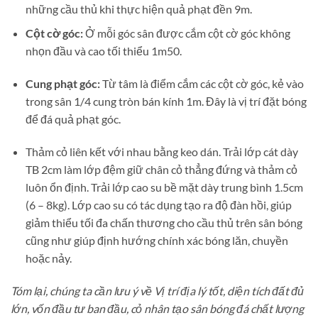
những cầu thủ khi thực hiện quả phạt đền 9m.
Cột cờ góc:
Ở mỗi góc sân được cắm cột cờ góc không
nhọn đầu và cao tối thiểu 1m50.
Cung phạt góc:
Từ tâm là điểm cắm các cột cờ góc, kẻ vào
trong sân 1/4 cung tròn bán kính 1m. Đây là vị trí đặt bóng
để đá quả phạt góc.
Thảm cỏ liên kết với nhau bằng keo dán. Trải lớp cát dày
TB 2cm làm lớp đệm giữ chân cỏ thẳng đứng và thảm cỏ
luôn ổn định. Trải lớp cao su bề mặt dày trung bình 1.5cm
(6 – 8kg). Lớp cao su có tác dụng tạo ra độ đàn hồi, giúp
giảm thiểu tối đa chấn thương cho cầu thủ trên sân bóng
cũng như giúp định hướng chính xác bóng lăn, chuyền
hoặc nảy.
Tóm lại, chúng ta cần lưu ý về Vị trí địa lý tốt, diện tích đất đủ
lớn, vốn đầu tư ban đầu, cỏ nhân tạo sân bóng đá chất lượng