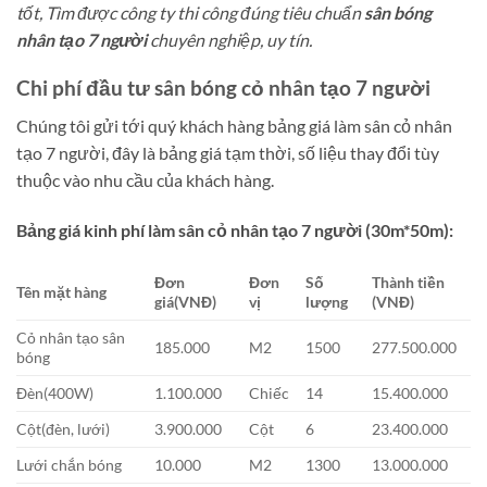
tốt, Tìm được công ty thi công đúng tiêu chuẩn
sân bóng
nhân tạo
7 người
chuyên nghiệp, uy tín.
Chi phí đầu tư sân bóng cỏ nhân tạo 7 người
Chúng tôi gửi tới quý khách hàng bảng giá làm sân cỏ nhân
tạo 7 người, đây là bảng giá tạm thời, số liệu thay đổi tùy
thuộc vào nhu cầu của khách hàng.
Bảng giá kinh phí làm sân cỏ nhân tạo 7 người (30m*50m):
Đơn
Đơn
Số
Thành tiền
Tên mặt hàng
giá(VNĐ)
vị
lượng
(VNĐ)
Cỏ nhân tạo sân
185.000
M2
1500
277.500.000
bóng
Đèn(400W)
1.100.000
Chiếc
14
15.400.000
Cột(đèn, lưới)
3.900.000
Cột
6
23.400.000
Lưới chắn bóng
10.000
M2
1300
13.000.000