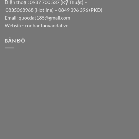
Điện thoại:
0987 700 537
(Kỹ Thuật) –
0835068968
(Hotline) –
0849 396 396
(PKD)
Email:
quocdat185@gmail.com
Website:
conhantaovandat.vn
BẢN ĐỒ