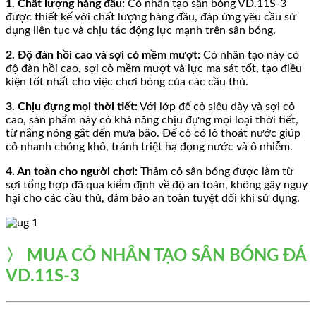
1.
Chất lượng hàng đầu:
Cỏ nhân tạo sân bóng VD.11S-3
được thiết kế với chất lượng hàng đầu, đáp ứng yêu cầu sử
dụng liên tục và chịu tác động lực mạnh trên sân bóng.
2. Độ đàn hồi cao và sợi cỏ mềm mượt:
Cỏ nhân tạo này có
độ đàn hồi cao, sợi cỏ mềm mượt và lực ma sát tốt, tạo điều
kiện tốt nhất cho việc chơi bóng của các cầu thủ.
3. Chịu đựng mọi thời tiết:
Với lớp đế cỏ siêu dày và sợi cỏ
cao, sản phẩm này có khả năng chịu đựng mọi loại thời tiết,
từ nắng nóng gắt đến mưa bão. Đế cỏ có lỗ thoát nước giúp
cỏ nhanh chóng khô, tránh triệt hạ đọng nước và ô nhiễm.
4. An toàn cho người chơi:
Thảm cỏ sân bóng được làm từ
sợi tổng hợp đã qua kiểm định về độ an toàn, không gây nguy
hại cho các cầu thủ, đảm bảo an toàn tuyệt đối khi sử dụng.
〉 MUA CỎ NHÂN TẠO
SÂN BÓNG ĐÁ
VD.11S-3