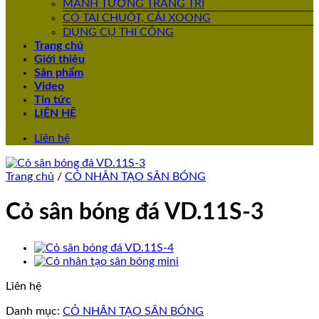
MẢNH TƯỜNG TRANG TRÍ
CỎ TAI CHUỘT, CẢI XOONG
DỤNG CỤ THI CÔNG
Trang chủ
Giới thiệu
Sản phẩm
Video
Tin tức
LIÊN HỆ
Liên hệ
Trang chủ
/
CỎ NHÂN TẠO SÂN BÓNG
Cỏ sân bóng đá VD.11S-3
Liên hệ
Danh mục:
CỎ NHÂN TẠO SÂN BÓNG