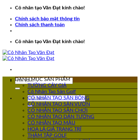
Bỏ
Cỏ nhân tạo Văn Đạt kính chào!
qua
Chính sách bảo mật thông tin
nội
Chính sách thanh toán
dung
Cỏ nhân tạo Văn Đạt kính chào!
DANH MỤC SẢN PHẨM
Tìm
TƯỜNG CÂY GIẢ
kiếm:
Cỏ Nhân Tạo Sân Golf
Tìm
CỎ NHÂN TẠO SÂN BÓNG
kiếm:
CỎ NHÂN TẠO SÂN VƯỜN
CỎ NHÂN TẠO SÂN CHƠI
CỎ NHÂN TẠO DÁN TƯỜNG
CỎ NHÂN TẠO MÀU
HOA LÁ GIẢ TRANG TRÍ
THẢM TẬP GOLF