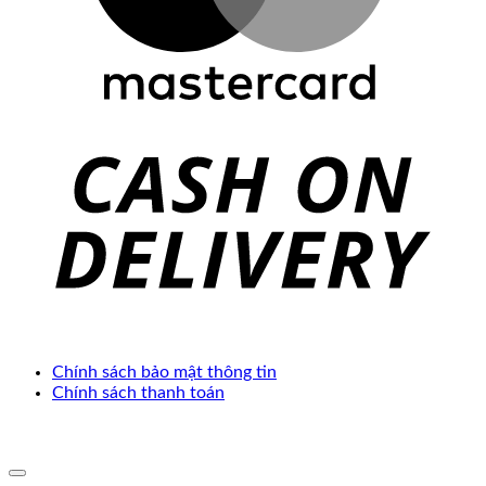
C
D
Chính sách bảo mật thông tin
Chính sách thanh toán
Copyright 2025 ©. Develop by
Thế Giới Web Việt