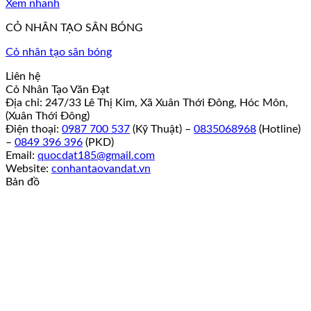
Xem nhanh
CỎ NHÂN TẠO SÂN BÓNG
Cỏ nhân tạo sân bóng
Liên hệ
Cỏ Nhân Tạo Văn Đạt
Địa chỉ: 247/33 Lê Thị Kim, Xã Xuân Thới Đông, Hóc Môn,
(Xuân Thới Đông)
Điện thoại:
0987 700 537
(Kỹ Thuật) –
0835068968
(Hotline)
–
0849 396 396
(PKD)
Email:
quocdat185@gmail.com
Website:
conhantaovandat.vn
Bản đồ