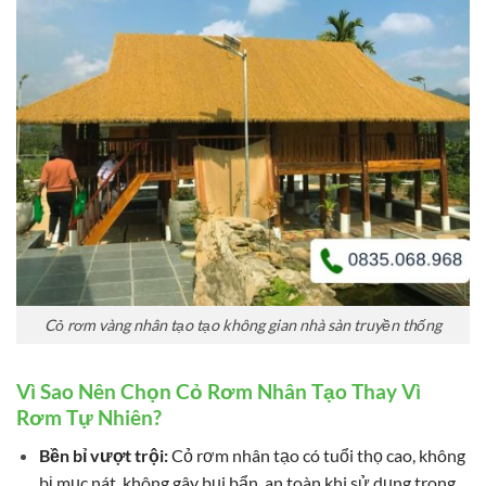
Cỏ rơm vàng nhân tạo tạo không gian nhà sàn truyền thống
Vì Sao Nên Chọn Cỏ Rơm Nhân Tạo Thay Vì
Rơm Tự Nhiên?
Bền b
ỉ vượt trội:
Cỏ rơm nhân tạo có tuổi thọ cao, không
bị mục nát, không gây bụi bẩn, an toàn khi sử dụng trong