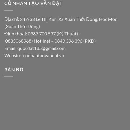
CỎ NHÂN TẠO VĂN ĐẠT
Địa chỉ: 247/33 Lê Thị Kim, Xã Xuân Thới Đông, Hóc Môn,
(Xuân Thới Đông)
Điện thoại:
0987 700 537
(Kỹ Thuật) –
0835068968
(Hotline) –
0849 396 396
(PKD)
Email:
quocdat185@gmail.com
Website:
conhantaovandat.vn
BẢN ĐỒ