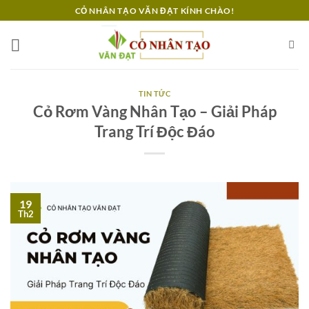
Bỏ
CỎ NHÂN TẠO VĂN ĐẠT KÍNH CHÀO!
qua
nội
dung
TIN TỨC
Cỏ Rơm Vàng Nhân Tạo – Giải Pháp
Trang Trí Độc Đáo
19
Th2