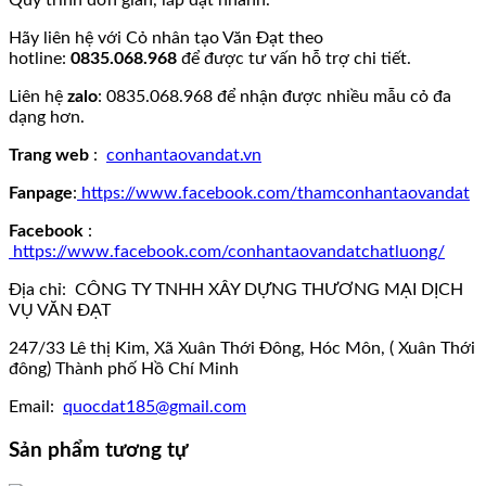
Quy trình đơn giản, lắp đặt nhanh.
Hãy liên hệ với Cỏ nhân tạo Văn Đạt theo
hotline:
0835.068.968
để được tư vấn hỗ trợ chi tiết.
Liên hệ
zalo
: 0835.068.968 để nhận được nhiều mẫu cỏ đa
dạng hơn.
Trang web
:
conhantaovandat.vn
Fanpage
:
https://www.facebook.com/thamconhantaovandat
Facebook
:
https://www.facebook.com/conhantaovandatchatluong/
Địa chỉ: CÔNG TY TNHH XÂY DỰNG THƯƠNG MẠI DỊCH
VỤ VĂN ĐẠT
247/33 Lê thị Kim, Xã Xuân Thới Đông, Hóc Môn, ( Xuân Thới
đông) Thành phố Hồ Chí Minh
Email:
quocdat185@gmail.com
Sản phẩm tương tự