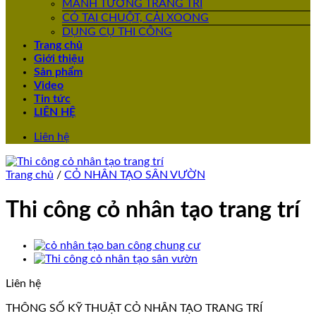
MẢNH TƯỜNG TRANG TRÍ
CỎ TAI CHUỘT, CẢI XOONG
DỤNG CỤ THI CÔNG
Trang chủ
Giới thiệu
Sản phẩm
Video
Tin tức
LIÊN HỆ
Liên hệ
Trang chủ
/
CỎ NHÂN TẠO SÂN VƯỜN
Thi công cỏ nhân tạo trang trí
Liên hệ
THÔNG SỐ KỸ THUẬT CỎ NHÂN TẠO TRANG TRÍ