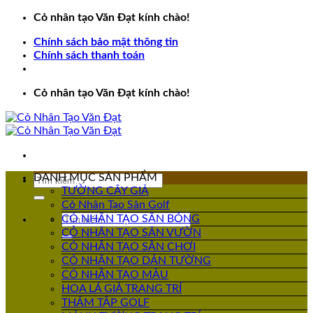
Bỏ
Cỏ nhân tạo Văn Đạt kính chào!
qua
Chính sách bảo mật thông tin
nội
Chính sách thanh toán
dung
Cỏ nhân tạo Văn Đạt kính chào!
DANH MỤC SẢN PHẨM
Tìm
TƯỜNG CÂY GIẢ
kiếm:
Cỏ Nhân Tạo Sân Golf
Tìm
CỎ NHÂN TẠO SÂN BÓNG
kiếm:
CỎ NHÂN TẠO SÂN VƯỜN
CỎ NHÂN TẠO SÂN CHƠI
CỎ NHÂN TẠO DÁN TƯỜNG
CỎ NHÂN TẠO MÀU
HOA LÁ GIẢ TRANG TRÍ
THẢM TẬP GOLF