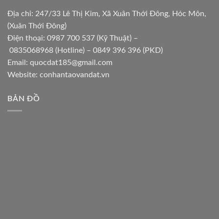
Địa chỉ: 247/33 Lê Thị Kim, Xã Xuân Thới Đông, Hóc Môn,
(Xuân Thới Đông)
Điện thoại:
0987 700 537
(Kỹ Thuật) –
0835068968
(Hotline) –
0849 396 396
(PKD)
Email:
quocdat185@gmail.com
Website:
conhantaovandat.vn
BẢN ĐỒ