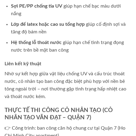
Sợi PE/PP chống tia UV
giúp hạn chế bạc màu dưới
nắng
Lớp đế latex hoặc cao su tổng hợp
giúp cố định sợi và
tăng độ bám nền
Hệ thống lỗ thoát nước
giúp hạn chế tình trạng đọng
nước trên bề mặt ban công
Liên kết kỹ thuật
Nhờ sự kết hợp giữa vật liệu chống UV và cấu trúc thoát
nước, cỏ nhân tạo ban công đặc biệt phù hợp với nền bê
tông ngoài trời – nơi thường gặp tình trạng hấp nhiệt cao
và thoát nước kém.
THỰC TẾ THI CÔNG CỎ NHÂN TẠO (CỎ
NHÂN TẠO VĂN ĐẠT – QUẬN 7)
👉 Công trình: ban công căn hộ chung cư tại Quận 7 (Ho
Chi Minh City apartment)