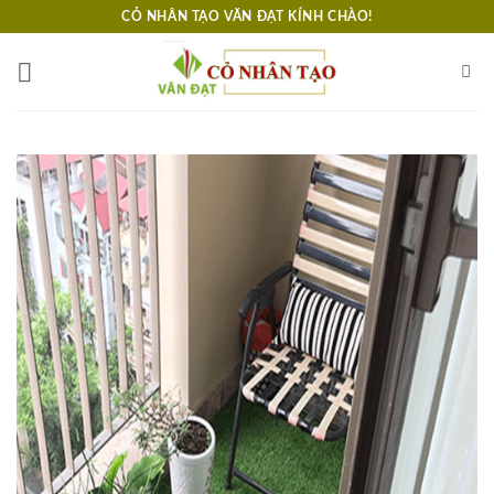
Bỏ
CỎ NHÂN TẠO VĂN ĐẠT KÍNH CHÀO!
qua
nội
dung