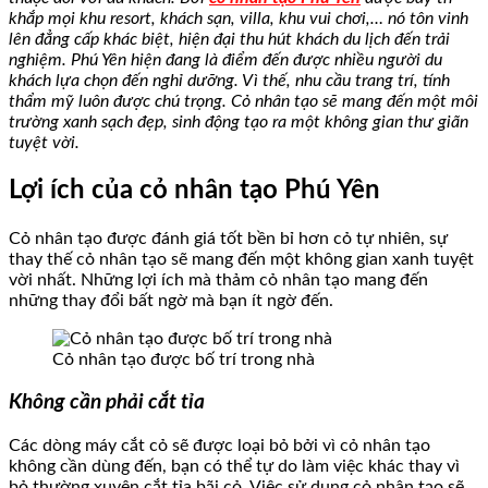
khắp mọi khu resort, khách sạn, villa, khu vui chơi,… nó tôn vinh
lên đẳng cấp khác biệt, hiện đại thu hút khách du lịch đến trải
nghiệm. Phú Yên hiện đang là điểm đến được nhiều người du
khách lựa chọn đến nghỉ dưỡng. Vì thế, nhu cầu trang trí, tính
thẩm mỹ luôn được chú trọng. Cỏ nhân tạo
sẽ mang đến một môi
trường xanh sạch đẹp, sinh động tạo ra một không gian thư giãn
tuyệt vời.
Lợi ích của cỏ nhân tạo Phú Yên
Cỏ nhân tạo được đánh giá tốt bền bỉ hơn cỏ tự nhiên, sự
thay thế cỏ nhân tạo sẽ mang đến một không gian xanh tuyệt
vời nhất. Những lợi ích mà thảm cỏ nhân tạo mang đến
những thay đổi bất ngờ mà bạn ít ngờ đến.
Cỏ nhân tạo được bố trí trong nhà
Không cần phải cắt tỉa
Các dòng máy cắt cỏ sẽ được loại bỏ bởi vì cỏ nhân tạo
không cần dùng đến, bạn có thể tự do làm việc khác thay vì
bỏ thường xuyên cắt tỉa bãi cỏ. Việc sử dụng cỏ nhân tạo sẽ