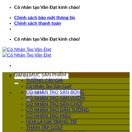
Bỏ
Cỏ nhân tạo Văn Đạt kính chào!
qua
Chính sách bảo mật thông tin
nội
Chính sách thanh toán
dung
Cỏ nhân tạo Văn Đạt kính chào!
DANH MỤC SẢN PHẨM
Tìm
TƯỜNG CÂY GIẢ
kiếm:
Cỏ Nhân Tạo Sân Golf
Tìm
CỎ NHÂN TẠO SÂN BÓNG
kiếm:
CỎ NHÂN TẠO SÂN VƯỜN
CỎ NHÂN TẠO SÂN CHƠI
CỎ NHÂN TẠO DÁN TƯỜNG
CỎ NHÂN TẠO MÀU
HOA LÁ GIẢ TRANG TRÍ
THẢM TẬP GOLF