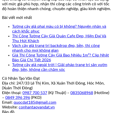
với mức giá phù hợp, nhận thi công các công trình cỏ với tốc
độ hoàn thiện nhanh chóng, chuyên nghiệp, giàu kinh nghiệm.
Bài viết mới nhất
Tường cây giả phai màu có bị không? Nguyên nhân và
cách khắc phục
Thi Công Tường Cây Giả Quán Cafe Đẹp, Hiện Đại Và
Thu Hút Khách
Vách cây giả trang trí backdrop đẹp, bền, thi công
nhanh cho mọi không gian
Giá Thi Công Tường Cây Giả Bao Nhiêu 1m²? Cập Nhật
Báo Giá Chi Tiết 2026
Tường cây giả ngoài trời | Giải pháp trang trí sân vườn
đẹp, bền, không cần chăm sóc
Cỏ Nhân Tạo Văn Đạt
Địa chỉ: 247/33 Lê Thị Kim, Xã Xuân Thới Đông, Hóc Môn,
(Xuân Thới Đông)
Điện thoại:
0987 700 537
(Kỹ Thuật) –
0835068968
(Hotline)
–
0849 396 396
(PKD)
Email:
quocdat185@gmail.com
Website:
conhantaovandat.vn
Bản đồ