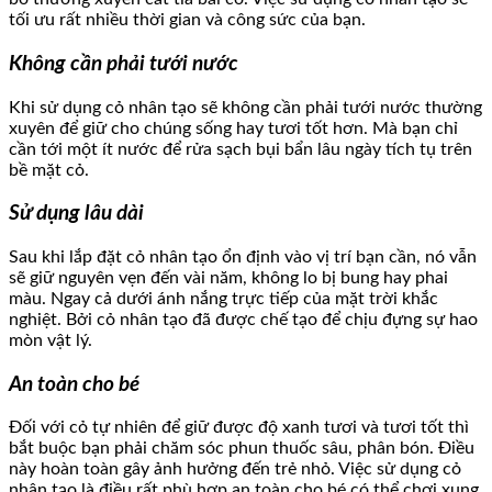
tối ưu rất nhiều thời gian và công sức của bạn.
Không cần phải tưới nước
Khi sử dụng cỏ nhân tạo sẽ không cần phải tưới nước thường
xuyên để giữ cho chúng sống hay tươi tốt hơn. Mà bạn chỉ
cần tới một ít nước để rửa sạch bụi bẩn lâu ngày tích tụ trên
bề mặt cỏ.
Sử dụng lâu dài
Sau khi lắp đặt cỏ nhân tạo ổn định vào vị trí bạn cần, nó vẫn
sẽ giữ nguyên vẹn đến vài năm, không lo bị bung hay phai
màu. Ngay cả dưới ánh nắng trực tiếp của mặt trời khắc
nghiệt. Bởi cỏ nhân tạo đã được chế tạo để chịu đựng sự hao
mòn vật lý.
An toàn cho bé
Đối với cỏ tự nhiên để giữ được độ xanh tươi và tươi tốt thì
bắt buộc bạn phải chăm sóc phun thuốc sâu, phân bón. Điều
này hoàn toàn gây ảnh hưởng đến trẻ nhỏ. Việc sử dụng cỏ
nhân tạo là điều rất phù hợp an toàn cho bé có thể chơi xung