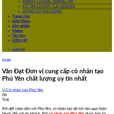
MẢNH TƯỜNG TRANG TRÍ
CỎ TAI CHUỘT, CẢI XOONG
DỤNG CỤ THI CÔNG
Trang chủ
Giới thiệu
Sản phẩm
Video
Tin tức
LIÊN HỆ
Liên hệ
Tin tức
Văn Đạt Đơn vị cung cấp cỏ nhân tạo
Phú Yên chất lượng uy tín nhất
08
Th8
Khi đặt chân đến với Phú Yên, cỏ nhân tạo đã trở nên quá thân
thuộc đối với du khách. Bởi
cỏ nhân tạo Phú Yên
được bày trí