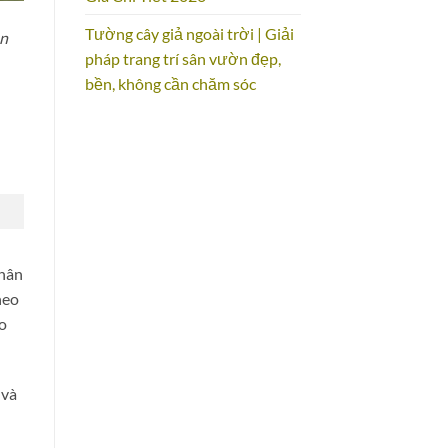
Tường cây giả ngoài trời | Giải
ạn
pháp trang trí sân vườn đẹp,
bền, không cần chăm sóc
nhân
heo
o
 và