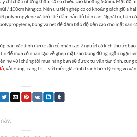
ú ý chỉ chọn những thảm cỏ có chiều cao khoảng 50mm. Mật độ m
ũi / 100cm hàng cỏ. Nên ưu tiên ghép cỏ có khoảng cách giữa hai
i polypropylene và lưới để đảm bảo độ bền cao. Ngoài ra, bạn có
 polypropylene, bông và net để đảm bảo độ bền cao cho mặt sân c
iúp bạn xác định được sân cỏ nhân tạo 7 người có kích thước bao
y tín để mua cỏ nhân tạo về ghép mặt sân bóng đừng ngần ngại liê
iên hệ với chúng tôi mua hàng bạn sẽ được tư vấn tận tình, cung 
iả
, vật dụng trang trí,… với mức giá cạnh tranh hợp lý cùng vô và
 này.