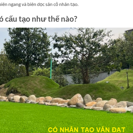
iên ngang và biên dọc sân cỏ nhân tạo.
ó cấu tạo như thế nào?