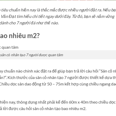
 tiêu chuẩn hiện nay là thắc mắc được nhiều người đặt ra. Nếu b
 Văn Đạt tìm hiểu chi tiết ngay dưới đây. Từ đó, bạn sẽ nắm vững
 dành cho 7 người đá như thế nào.
bao nhiêu m2?
sân cỏ nhân tạo 7 người được quan tâm
y chuẩn nào chính xác đặt ra để giúp bạn trả lời câu hỏi “Sân cỏ 
ẩn?”. Kích thước của sân cỏ nhân tạo 7 người được thiết kế dựa t
 Chiều dọc sân dao động từ 50 – 75m kết hợp cùng chiều ngang da
 hiện nay, thông dụng nhất phải kể đến 60m x 40m theo chiều dọc
ả lời được câu hỏi sân cỏ nhân tạo bao nhiêu m2.