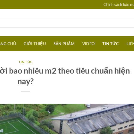
Chính sách bảo mậ
ANG CHỦ
GIỚI THIỆU
SẢN PHẨM
VIDEO
TIN TỨC
LIÊ
TIN TỨC
ời bao nhiêu m2 theo tiêu chuẩn hiện
nay?