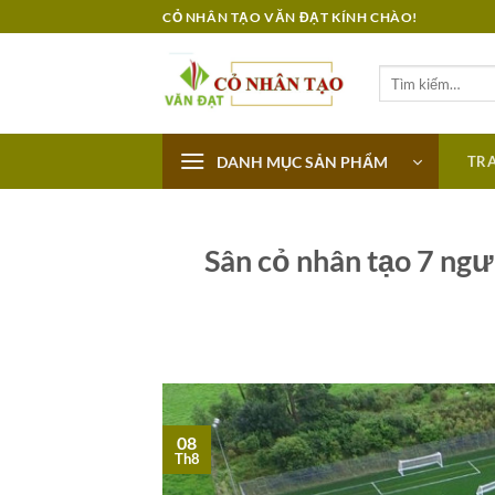
Bỏ
CỎ NHÂN TẠO VĂN ĐẠT KÍNH CHÀO!
qua
nội
Tìm
dung
kiếm:
DANH MỤC SẢN PHẨM
TR
Sân cỏ nhân tạo 7 ngư
08
Th8