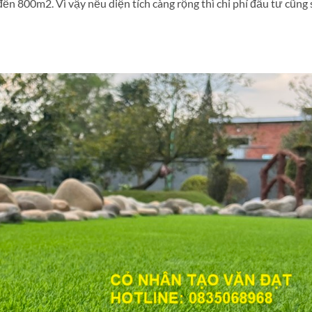
đến 800m2. Vì vậy nếu diện tích càng rộng thì chi phí đầu tư cũng 