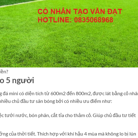
iền?
ạo 5 người
ng đá mini có diện tích từ 600m2 đến 800m2, được lát bằng cỏ nhâ
a nhiều chủ đầu tư sân bóng bởi có nhiều ưu điểm như:
ệc tưới nước, bón phân, cắt tỉa cho thảm cỏ. Giúp chủ đầu tư tiết
g của thời tiết. Thích hợp với khí hậu 4 mùa mà không lo bị lún