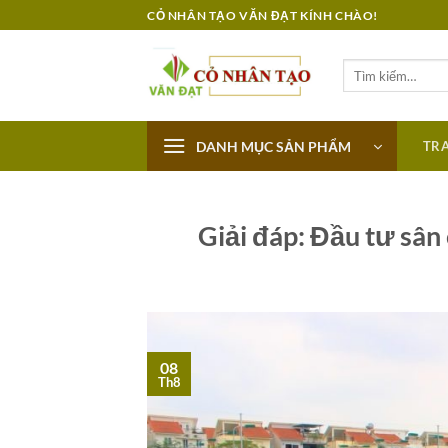
Bỏ
CỎ NHÂN TẠO VĂN ĐẠT KÍNH CHÀO!
qua
nội
Tìm
dung
kiếm:
DANH MỤC SẢN PHẨM
TR
Giải đáp: Đầu tư sân
08
Th8