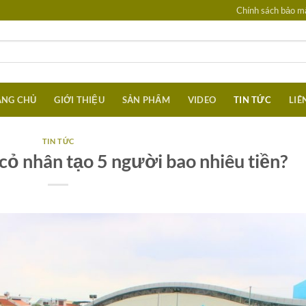
Chính sách bảo mậ
ANG CHỦ
GIỚI THIỆU
SẢN PHẨM
VIDEO
TIN TỨC
LIÊ
TIN TỨC
 cỏ nhân tạo 5 người bao nhiêu tiền?