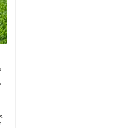
ỏ
h
ộ
h
g.
h