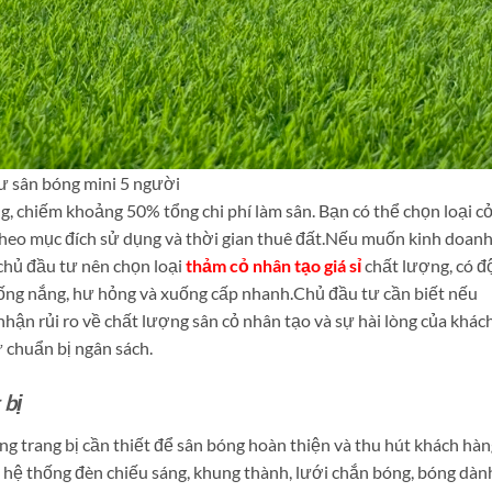
ư sân bóng mini 5 người
ng, chiếm khoảng 50% tổng chi phí làm sân. Bạn có thể chọn loại c
heo mục đích sử dụng và thời gian thuê đất.
Nếu muốn kinh doan
 chủ đầu tư nên chọn loại
thảm cỏ nhân tạo giá sỉ
chất lượng, có đ
hống nắng, hư hỏng và xuống cấp nhanh.
Chủ đầu tư cần biết nếu
hận rủi ro về chất lượng sân cỏ nhân tạo và sự hài lòng của khác
ự chuẩn bị ngân sách.
 bị
ng trang bị cần thiết để sân bóng hoàn thiện và thu hút khách hàn
t hệ thống đèn chiếu sáng, khung thành, lưới chắn bóng, bóng dàn