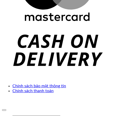
C
D
Chính sách bảo mật thông tin
Chính sách thanh toán
Copyright 2025 ©. Develop by
Thế Giới Web Việt