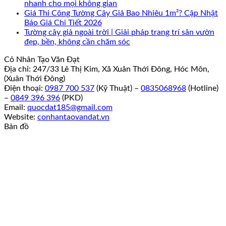
nhanh cho mọi không gian
Giá Thi Công Tường Cây Giả Bao Nhiêu 1m²? Cập Nhật
Báo Giá Chi Tiết 2026
Tường cây giả ngoài trời | Giải pháp trang trí sân vườn
đẹp, bền, không cần chăm sóc
Cỏ Nhân Tạo Văn Đạt
Địa chỉ: 247/33 Lê Thị Kim, Xã Xuân Thới Đông, Hóc Môn,
(Xuân Thới Đông)
Điện thoại:
0987 700 537
(Kỹ Thuật) –
0835068968
(Hotline)
–
0849 396 396
(PKD)
Email:
quocdat185@gmail.com
Website:
conhantaovandat.vn
Bản đồ