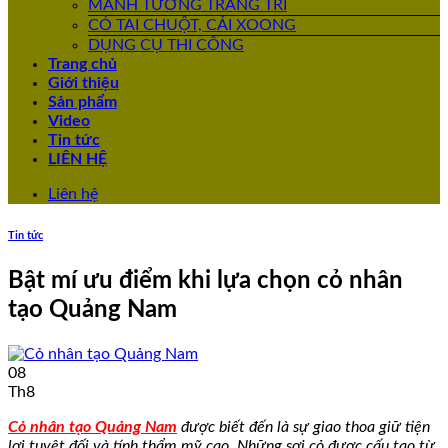
MẢNH TƯỜNG TRANG TRÍ
CỎ TAI CHUỘT, CẢI XOONG
DỤNG CỤ THI CÔNG
Trang chủ
Giới thiệu
Sản phẩm
Video
Tin tức
LIÊN HỆ
Liên hệ
Tin tức
Bật mí ưu điểm khi lựa chọn cỏ nhân
tạo Quảng Nam
08
Th8
Cỏ nhân tạo Quảng Nam
được biết đến là sự giao thoa giữ tiện
lợi tuyệt đối và tính thẩm mỹ cao. Những sợi cỏ được cấu tạo từ