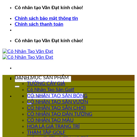
Bỏ
Cỏ nhân tạo Văn Đạt kính chào!
qua
Chính sách bảo mật thông tin
nội
Chính sách thanh toán
dung
Cỏ nhân tạo Văn Đạt kính chào!
DANH MỤC SẢN PHẨM
Tìm
TƯỜNG CÂY GIẢ
kiếm:
Cỏ Nhân Tạo Sân Golf
Tìm
CỎ NHÂN TẠO SÂN BÓNG
kiếm:
CỎ NHÂN TẠO SÂN VƯỜN
CỎ NHÂN TẠO SÂN CHƠI
CỎ NHÂN TẠO DÁN TƯỜNG
CỎ NHÂN TẠO MÀU
HOA LÁ GIẢ TRANG TRÍ
THẢM TẬP GOLF